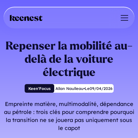
Repenser la mobilité au-
delà de la voiture
électrique
Keen'Focus
Allan Naulleau
•
Le
09
/
04
/
2026
Empreinte matière, multimodalité, dépendance
au pétrole : trois clés pour comprendre pourquoi
la transition ne se jouera pas uniquement sous
le capot