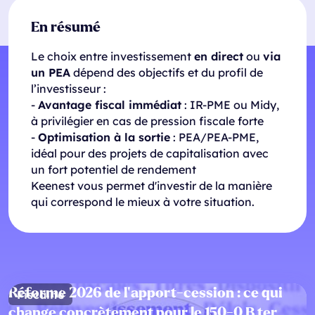
En résumé
Le choix entre investissement
en direct
ou
via
un PEA
dépend des objectifs et du profil de
l’investisseur :
-
Avantage fiscal immédiat
: IR-PME ou Midy,
à privilégier en cas de pression fiscale forte
-
Optimisation à la sortie
: PEA/PEA-PME,
idéal pour des projets de capitalisation avec
un fort potentiel de rendement
Keenest vous permet d'investir de la manière
qui correspond le mieux à votre situation.
Réforme 2026 de l’apport-cession : ce qui
Fiscalité
change concrètement pour le 150-0 B ter