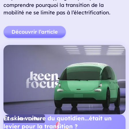
comprendre pourquoi la transition de la
mobilité ne se limite pas à l’électrification.
Découvrir l’article
Et si la voiture du quotidien...était un
La Keen' Letter
+
levier pour la transition ?