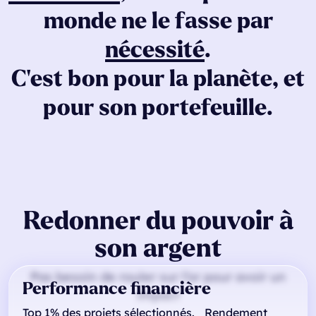
monde
ne
le
fasse
par
nécessité
.
C’est
bon
pour
la
planète,
et
pour
son
portefeuille.
Redonner du pouvoir à
son argent
Pas besoin de rouler sur l’or pour avoir un
Performance financière
impact
Top 1% des projets sélectionnés. Rendement