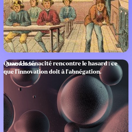
+
Quand la ténacité rencontre le hasard : ce
Innovations
que l’innovation doit à l’abnégation.